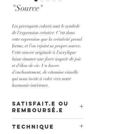
"Source"
Les perroquets colorés sont le symbole 
de l'expression créative. C'est dans 
cette expression que la créativité prend 
forme, et l'on rejoint sa propre source. 
Cette oeuvre originale à l'acrylique 
laisse émaner une force insprée de joie 
et d'élan de vie. Un havre 
d'enchantement, de vitamine visuelle 
qui nous invite à voler vers notre 
harmonie intérieure.
Satisfait.e ou
remboursé.e
Dans le cas ou vous souhaitez retourner 
Technique
votre commande il vous suffit de la 