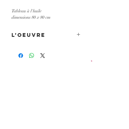
Tableau à l'huile
dimensions 80 x 80 cm
L'oeuvre
80 x 80 cm
peinture à l'huile
2020
© tous droits réservés par Tatiana PIETKIEWICZ dite 'TATOON'
Siret N°
508 210 960 00029
- 17200 Royan