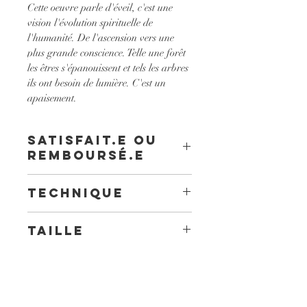
Cette oeuvre parle d'éveil, c'est une 
vision l'évolution spirituelle de 
l'humanité. De l'ascension vers une 
plus grande conscience. Telle une forêt 
les êtres s'épanouissent et tels les arbres 
ils ont besoin de lumière. C'est un 
apaisement.
Satisfait.e ou
remboursé.e
Dans le cas ou vous souhaitez retourner 
Technique
votre commande il vous suffit de la 
renvoyer à l'adresse postale ( cf rubrique 
Peinture acrylique sur toile de lin.
"contact") dans un délai de 15 jours à 
Taille
compter de sa récéption.
Le montant de l'oeuvre ou du produit 
60 x 80 cm
vous sera entièrement remboursé.