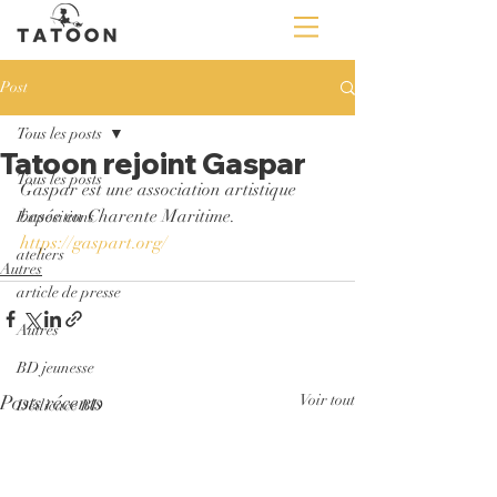
Post
Tous les posts
Tatoon rejoint Gaspar
Tous les posts
Gaspar est une association artistique 
basée en Charente Maritime. 
Expositions
https://gaspart.org/
ateliers
Autres
article de presse
Autres
BD jeunesse
Posts récents
Voir tout
Dédicace BD