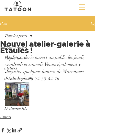
Post
Tous les posts
Nouvel atelier-galerie à
Etaules !
Tous les posts
Atelier galerie ouvert au public les jeudi, 
Expositions
vendredi et samedi. Venez également y 
ateliers
déguster quelques huitres de Marennes! 
article de presse
Prenez rdv 06-74-53-44-16 
Autres
BD jeunesse
Dédicace BD
Autres